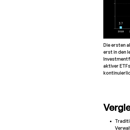
Die ersten 
erst in den 
Investmentf
aktiver ETF
kontinuierli
Vergle
Traditi
Verwal