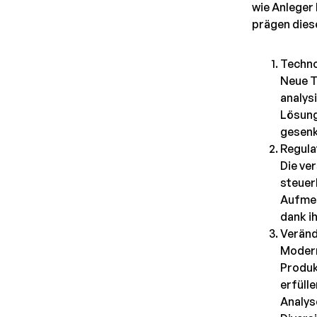
wie Anleger 
prägen dies
Techno
Neue T
analys
Lösung
gesenkt
Regula
Die ve
steuer
Aufmer
dank ih
Veränd
Modern
Produkt
erfüll
Analys