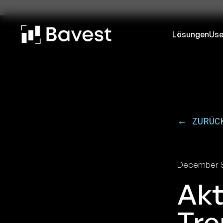
Lösungen
Use
← ZURÜC
December 5
Akt
Tre