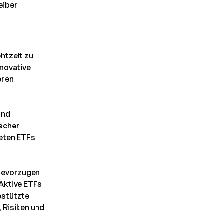
eiber
htzeit zu
nnovative
eren
und
ischer
ieten ETFs
 bevorzugen
 Aktive ETFs
estützte
, Risiken und