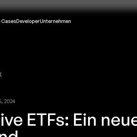
 Cases
Developer
Unternehmen
K
, 2024
ive ETFs: Ein neu
nd