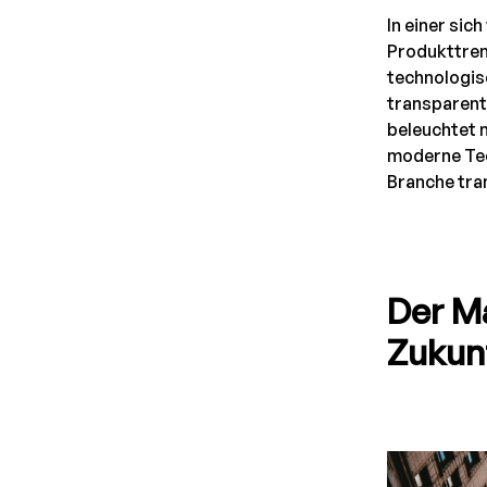
In einer sic
Produkttren
technologis
transparent
beleuchtet n
moderne Tech
Branche tra
Der M
Zukun