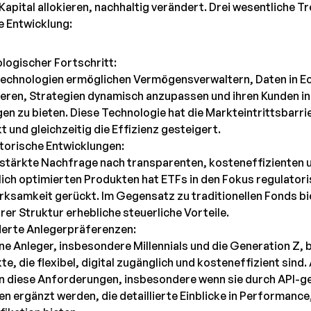
Kapital allokieren, nachhaltig verändert. Drei wesentliche Tr
e Entwicklung:
logischer Fortschritt:
echnologien ermöglichen Vermögensverwaltern, Daten in Ec
ieren, Strategien dynamisch anzupassen und ihren Kunden i
en zu bieten. Diese Technologie hat die Markteintrittsbarri
 und gleichzeitig die Effizienz gesteigert.
torische Entwicklungen:
rstärkte Nachfrage nach transparenten, kosteneffizienten 
lich optimierten Produkten hat ETFs in den Fokus regulator
ksamkeit gerückt. Im Gegensatz zu traditionellen Fonds b
rer Struktur erhebliche steuerliche Vorteile.
erte Anlegerpräferenzen:
e Anleger, insbesondere Millennials und die Generation Z,
e, die flexibel, digital zugänglich und kosteneffizient sind.
en diese Anforderungen, insbesondere wenn sie durch API-g
en ergänzt werden, die detaillierte Einblicke in Performance