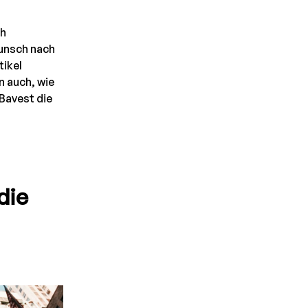
ch
unsch nach
tikel
n auch, wie
Bavest die
die