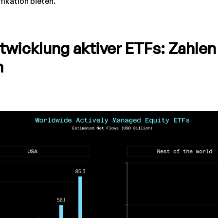
fikation bieten.
twicklung aktiver ETFs: Zahlen
n