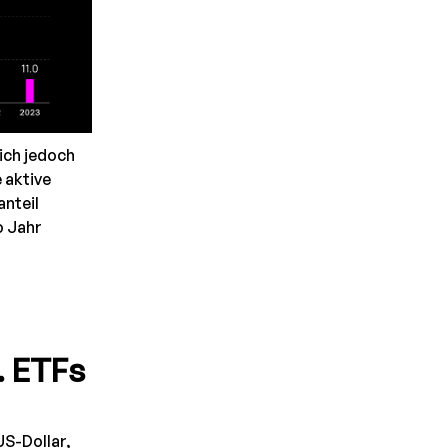
ich jedoch
 aktive
anteil
o Jahr
. ETFs
US-Dollar,