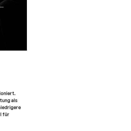
oniert.
tung als
niedrigere
l für