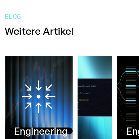
BLOG
Weitere Artikel
Engineering
En