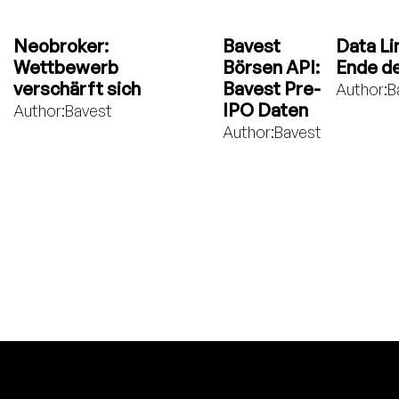
Neobroker:
Bavest
Data Li
Wettbewerb
Börsen API:
Ende de
verschärft sich
Bavest Pre-
Author:
B
IPO Daten
Author:
Bavest
Author:
Bavest