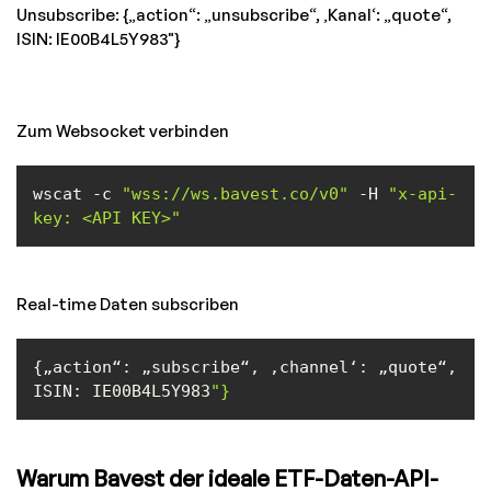
Unsubscribe: {„action“: „unsubscribe“, ‚Kanal‘: „quote“,
ISIN: IE00B4L5Y983"}
Zum Websocket verbinden
wscat -c 
"wss://ws.bavest.co/v0"
 -H 
"x-api-
key: <API KEY>"
Real-time Daten subscriben
{„action“: „subscribe“, ‚channel‘: „quote“, 
ISIN: IE00B4L5Y983
"}
Warum Bavest der ideale ETF-Daten-API-