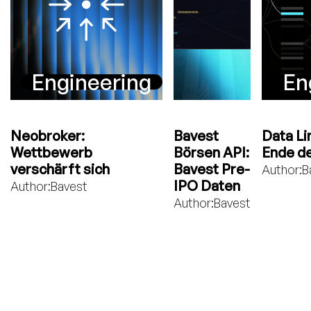
Engineering
En
Neobroker:
Bavest
Data Li
Wettbewerb
Börsen API:
Ende de
verschärft sich
Bavest Pre-
Author:
B
IPO Daten
Author:
Bavest
Author:
Bavest