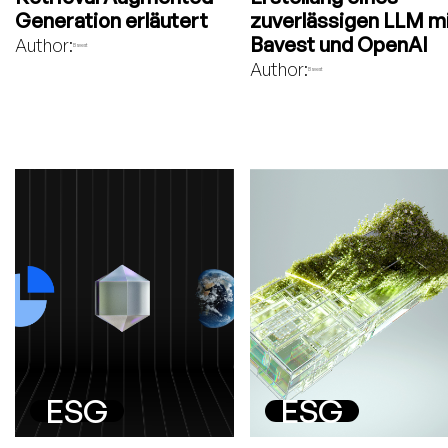
Generation erläutert
zuverlässigen LLM m
Bavest und OpenAI
Author:
Bavest
Author:
Bavest
ESG
ESG