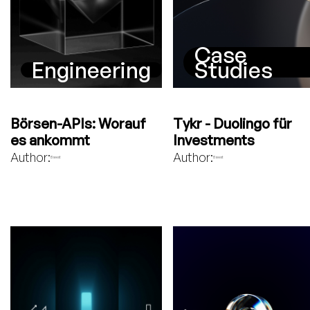
Case
Engineering
Studies
Börsen-APIs: Worauf
Tykr - Duolingo für
es ankommt
Investments
Author:
Author:
Bavest
Bavest