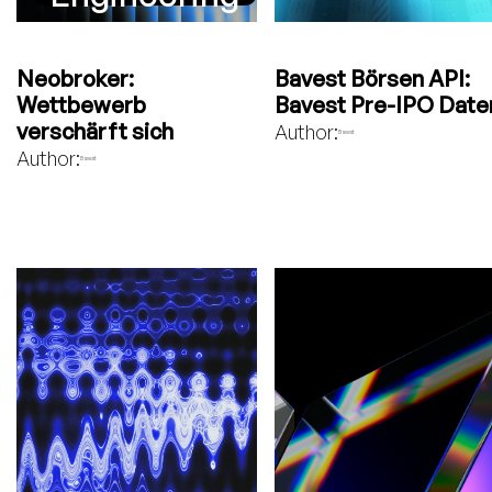
Neobroker:
Bavest Börsen API:
Wettbewerb
Bavest Pre-IPO Date
verschärft sich
Author:
Bavest
Author:
Bavest