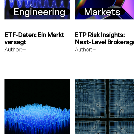
Engineering
Markets
ETF-Daten: Ein Markt
ETP Risk Insights:
versagt
Next-Level Brokerag
Author:
Author:
Bavest
Bavest