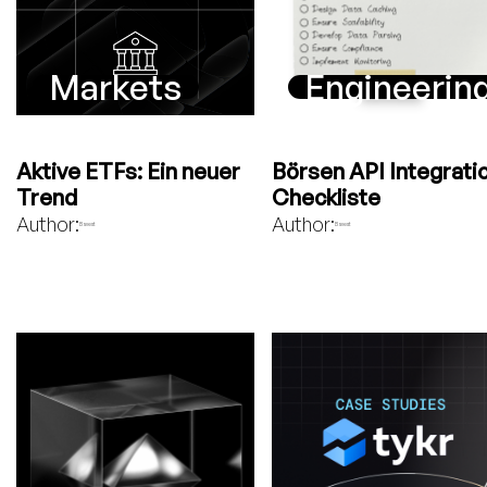
Markets
Engineerin
Aktive ETFs: Ein neuer
Börsen API Integrati
Trend
Checkliste
Author:
Author:
Bavest
Bavest