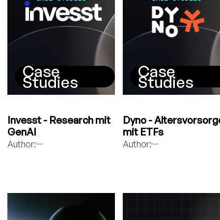
Case
Case
Studies
Studies
Invesst - Research mit
Dyno - Altersvorsorg
GenAI
mit ETFs
Author:
Author:
Bavest
Bavest