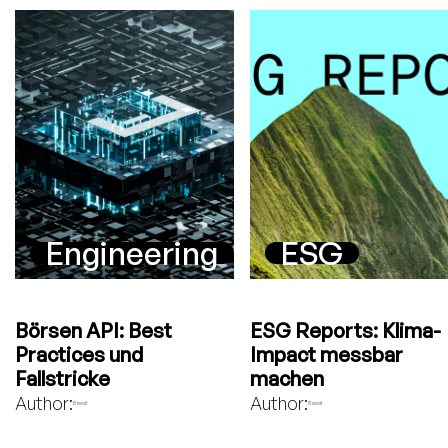
Engineering
ESG
Börsen API: Best
ESG Reports: Klima-
Practices und
Impact messbar
Fallstricke
machen
Author:
Author:
Bavest
Bavest