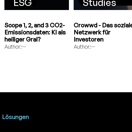
ESG
Studies
Scope 1, 2, and 3 CO2-
Crowwd - Das sozial
Emissionsdaten: KI als
Netzwerk für
heiliger Gral?
Investoren
Author:
Author:
Bavest
Bavest
Lösungen